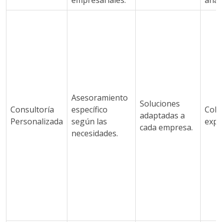
empresariales.
análi
Asesoramiento
Soluciones
Consultoría
específico
Cola
adaptadas a
Personalizada
según las
expe
cada empresa.
necesidades.