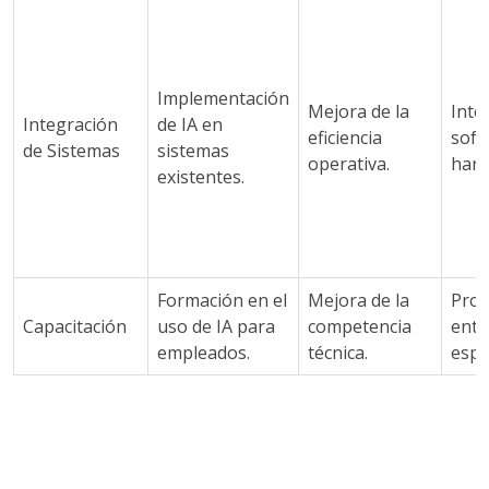
Implementación
Mejora de la
Inte
Integración
de IA en
eficiencia
soft
de Sistemas
sistemas
operativa.
hard
existentes.
Formación en el
Mejora de la
Pro
Capacitación
uso de IA para
competencia
entr
empleados.
técnica.
espe