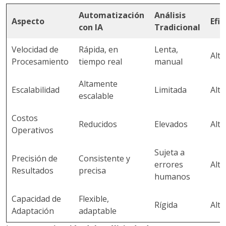
Automatización
Análisis
Aspecto
Efic
con IA
Tradicional
Velocidad de
Rápida, en
Lenta,
Alta
Procesamiento
tiempo real
manual
Altamente
Escalabilidad
Limitada
Alta
escalable
Costos
Reducidos
Elevados
Alta
Operativos
Sujeta a
Precisión de
Consistente y
errores
Alta
Resultados
precisa
humanos
Capacidad de
Flexible,
Rígida
Alta
Adaptación
adaptable