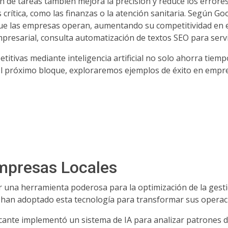
n de tareas también mejora la precisión y reduce los error
 crítica, como las finanzas o la atención sanitaria. Según Go
ue las empresas operan, aumentando su competitividad en 
mpresarial, consulta automatización de textos SEO para serv
titivas mediante inteligencia artificial no solo ahorra tiem
 el próximo bloque, exploraremos ejemplos de éxito en empr
Empresas Locales
una herramienta poderosa para la optimización de la gestió
te han adoptado esta tecnología para transformar sus operac
cante implementó un sistema de IA para analizar patrones de